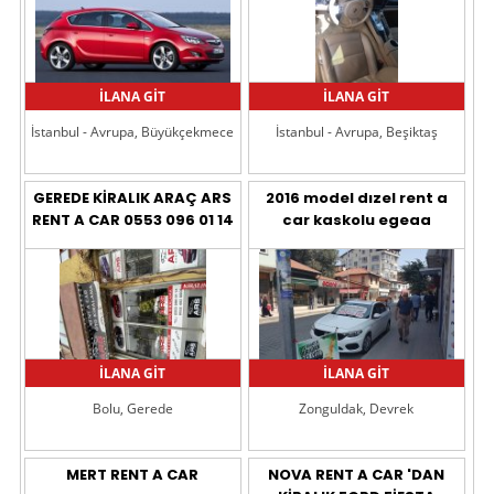
İLANA GİT
İLANA GİT
İstanbul - Avrupa, Büyükçekmece
İstanbul - Avrupa, Beşiktaş
GEREDE KİRALIK ARAÇ ARS
2016 model dızel rent a
RENT A CAR 0553 096 01 14
car kaskolu egeaa
İLANA GİT
İLANA GİT
Bolu, Gerede
Zonguldak, Devrek
MERT RENT A CAR
NOVA RENT A CAR 'DAN