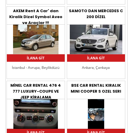
AKEM Rent A Car' dan
SAMOTO DAN MERCEDES C
Kiralik Dizel Symbol Aveo
200 DİZEL
ve Araçlar !!!
İLANA GİT
İLANA GİT
İstanbul - Avrupa, Beylikdüzü
Ankara, Çankaya
MİNEL CAR RENTAL 476 4
BSE CAR RENTAL KIRALIK
777 LUXURY-COUPE VE
MINI COOPER S OZEL SERI
JEEP KİRALAMA
İLANA GİT
İLANA GİT