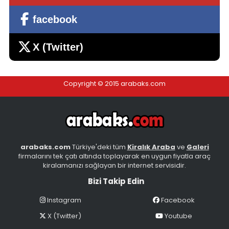
facebook
ENJOY CAR RENTAL,DEN KİRALIK FİAT FİORİNO
X (Twitter)
Kiralama bedeli 750 TL
Giresun, Bulancak
Copyright © 2015 arabaks.com
arabaks.com
Türkiye'deki tüm
Kiralık Araba
ve
Galeri
firmalarını tek çatı altında toplayarak en uygun fiyatla araç
VİSTA CAR RENTAL DAN KİRALIK WV SCİROCCO DSG
kiralamanızı sağlayan bir internet servisidir.
OTOMATİK F1 160HP
Bizi Takip Edin
Kiralama bedeli 1000 TL
İstanbul - Avrupa, Bakırköy
Instagram
Facebook
X (Twitter)
Youtube