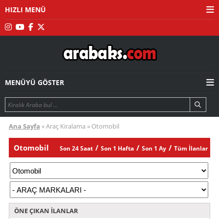
HIZLI MENÜ
MENÜYÜ GÖSTER
Ana Sayfa
Araç Kiralama
Otomobil
Otomobil
Son 24 Saat
Son 1 Hafta
Son 1 Ay
Tüm İlanlar
ÖNE ÇIKAN İLANLAR