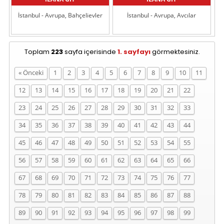
İstanbul - Avrupa, Bahçelievler
İstanbul - Avrupa, Avcılar
Toplam
223
sayfa içerisinde
1. sayfayı
görmektesiniz.
« Önceki
1
2
3
4
5
6
7
8
9
10
11
12
13
14
15
16
17
18
19
20
21
22
23
24
25
26
27
28
29
30
31
32
33
34
35
36
37
38
39
40
41
42
43
44
45
46
47
48
49
50
51
52
53
54
55
56
57
58
59
60
61
62
63
64
65
66
67
68
69
70
71
72
73
74
75
76
77
78
79
80
81
82
83
84
85
86
87
88
89
90
91
92
93
94
95
96
97
98
99