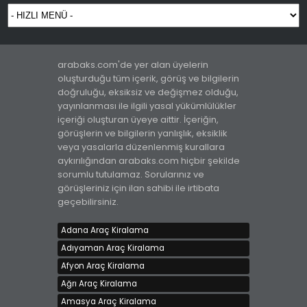
arabaks.com'de yer alan üyelerin
oluşturduğu tüm içerik, görüş ve bilgilerin
doğruluğu, eksiksiz ve değişmez olduğu,
yayınlanması ile ilgili yasal yükümlülükler
UYGUN FİYATLARLA
içeriği oluşturan üyeye aittir. İçeriğin,
Kiralama bedeli 1200 TL
görüşlerin ve bilgilerin yanlışlık, eksiklik
İstanbul - Avrupa, Avcılar
veya yasalarla düzenlenmiş kurallara
aykırılığından arabaks.com hiçbir şekilde
sorumlu tutulamaz. Sorularınız ve
görüşleriniz için ilan sahibi ile irtibata
geçebilirsiniz.
Adana Araç Kiralama
Adıyaman Araç Kiralama
Afyon Araç Kiralama
ŞAHİN RENT A CAR ' DAN KİRALIK HYUNDAİ ELANTRA
Kiralama bedeli 900 TL
Ağrı Araç Kiralama
Bursa, Osmangazi
Amasya Araç Kiralama