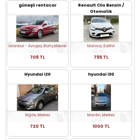
güneşli rentacar
Renault Clio Benzin /
Otomatik
İstanbul - Avrupa, Bahçelievler
Manisa, Salihli
708 TL
795 TL
Hyundai i20
hyundai i30
Niğde, Merkez
Mardin, Merkez
720 TL
1000 TL