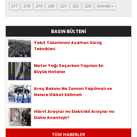
217
218
219
220
221
222
223
Sonraki »
BASIN BÜLTENİ
Yakıt Tüketimini Azaltan Sürüş
Teknikleri
Motor Yağı Seçerken Yapılan En
Büyük Hatalar
Araç Bakımı Ne Zaman Yapılmalı ve
Nelere Dikkat Edilmeli
Hibrit Araçlar mı Elektrikli Araçlar mı
Daha Avantajlı?
TÜM HABERLER