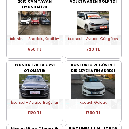
2015 CAM TAVAN
VOLKSWAGEN GOLF TDI
HYUNDAİ İ20
İstanbul - Anadolu, Kadiköy
İstanbul - Avrupa, Güngören
650 TL
720 TL
HYUNDAI İ20 1.4 CVVT
KONFORLU VE GÜVENLİ
OTOMATİK
BİR SEYEHATİN ADRESİ
FATİHRENTACAR
İstanbul - Avrupa, Bağcılar
Kocaeli, Gölcük
1120 TL
1750 TL
Nissan Micra Otomatik
FIAT LINEA 1.3 M.JET POP