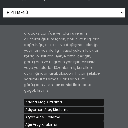
arabaks.com'de yer alan üyelerin
oluşturduğu tüm içerik, görüş ve bilgilerin
doğruluğu, eksiksiz ve değişmez olduğu,
Renault Clio
yayınlanması ile ilgili yasal yükümlülükler
Kiralama bedeli 1000 TL
içeriği oluşturan üyeye aittir. İçeriğin,
Gümüşhane, Merkez
görüşlerin ve bilgilerin yanlışlık, eksiklik
veya yasalarla düzenlenmiş kurallara
aykırılığından arabaks.com hiçbir şekilde
sorumlu tutulamaz. Sorularınız ve
görüşleriniz için ilan sahibi ile irtibata
geçebilirsiniz.
Adana Araç Kiralama
Adıyaman Araç Kiralama
PLUS RENT A CAR ' DAN KİRALIK VOLKSWAGEN
Afyon Araç Kiralama
PASSAT
Ağrı Araç Kiralama