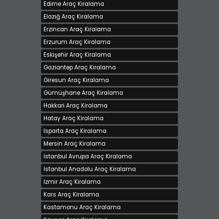
Edirne Araç Kiralama
Demcar Rent a Car'dan Dizel Otomatik Hyundai
Elazığ Araç Kiralama
Blue Günlük
Erzincan Araç Kiralama
Kiralama bedeli 750 TL
Erzurum Araç Kiralama
İstanbul - Anadolu, Ataşehir
Eskişehir Araç Kiralama
Gaziantep Araç Kiralama
Giresun Araç Kiralama
Gümüşhane Araç Kiralama
Hakkari Araç Kiralama
Hatay Araç Kiralama
Isparta Araç Kiralama
Mersin Araç Kiralama
ATLAS RENT A CAR ' DAN KİRALIK FİAT LİNEA
İstanbul Avrupa Araç Kiralama
Kiralama bedeli 1000 TL
İstanbul Anadolu Araç Kiralama
Çorum, Merkez
İzmir Araç Kiralama
Kars Araç Kiralama
Kastamonu Araç Kiralama