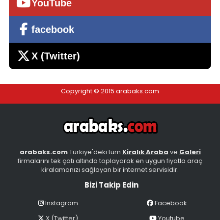
YouTube
facebook
Fiat Albea
X (Twitter)
Kiralama bedeli 1200 TL
Kocaeli, Gebze
Copyright © 2015 arabaks.com
arabaks.com
Türkiye'deki tüm
Kiralık Araba
ve
Galeri
firmalarını tek çatı altında toplayarak en uygun fiyatla araç
kiralamanızı sağlayan bir internet servisidir.
Seat Leon
Kiralama bedeli 780 TL
Bizi Takip Edin
İstanbul - Avrupa, Başakşehir
Instagram
Facebook
X (Twitter)
Youtube