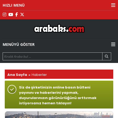
HIZLI MENÜ
MENÜYÜ GÖSTER
Ana Sayfa
Haberler
Siz de şirketinizin online basın bülteni
yayınını ve haberlerini yapmak,
duyurularınızın görünürlüğünü arttırmak
istiyorsanız hemen tıklayın!