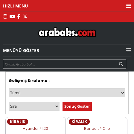
HIZLI MENÜ
MENÜYÜ GÖSTER
Gelişmiş Sıralama :
KİRALIK
KİRALIK
Hyundai > I20
Renault > Clio