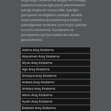
doğruluğu, eksiksiz ve değişmez olduğu,
yayınlanması ile ilgili yasal yükümlülükler
içeriği oluşturan üyeye aittir. İçeriğin,
görüşlerin ve bilgilerin yanlışlık, eksiklik
veya yasalarla düzenlenmiş kurallara
aykırılığından arabaks.com hiçbir şekilde
sorumlu tutulamaz. Sorularınız ve
görüşleriniz için ilan sahibi ile irtibata
geçebilirsiniz.
Adana Araç Kiralama
Adıyaman Araç Kiralama
Afyon Araç Kiralama
Ağrı Araç Kiralama
Amasya Araç Kiralama
Ankara Araç Kiralama
Antalya Araç Kiralama
Artvin Araç Kiralama
Aydın Araç Kiralama
Balıkesir Araç Kiralama