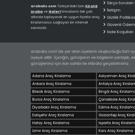
Sıkça Sorulan 
arabaks.com
Türkiye'deki tüm
Kiralık
İletişim
Araba
ve
Galeri
firmalarını tek çatı
altında toplayarak en uygun fiyatla araç
Gizlilik Politikas
kiralamanızı sağlayan bir internet
Güvenli Öde
servisidir.
İade Koşulları
arabaks.com'de yer alan üyelerin oluşturduğu tüm içeri
üyeye aittir. İçeriğin, görüşlerin ve bilgilerin yanlışl
görüşleriniz için ilan sahibi ile irtibata geçebilirsiniz.
Adana Araç Kiralama
Adıyaman Araç Kir
Ankara Araç Kiralama
Antalya Araç Kirala
Bilecik Araç Kiralama
Bingöl Araç Kiralam
Bursa Araç Kiralama
Çanakkale Araç Kir
Diyarbakır Araç Kiralama
Edirne Araç Kiralam
Eskişehir Araç Kiralama
Gaziantep Araç Kir
Hatay Araç Kiralama
Isparta Araç Kirala
İzmir Araç Kiralama
Kars Araç Kiralama