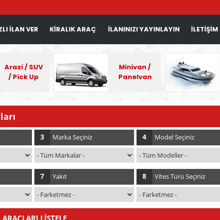
ZLI İLAN VER
KİRALIK ARAÇ
İLANINIZI YAYINLAYIN
İLETİŞİM
Arazi / SUV
Minivan /
/ Pick Up
Panelvan
ları
3
4
Marka Seçiniz
Model Seçiniz
7
8
Yakıt
Vites Türü Seçiniz
ARAÇLARI LİSTELE