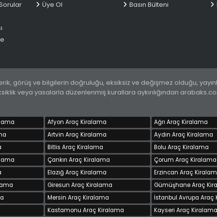
Sorular
Üye Ol
Basın Bülteni
ı
me
k, görüş ve bilgilerin doğruluğu, eksiksiz ve değişmez olduğu, yayınlan
ık, eksiklik veya yasalarla düzenlenmiş kurallara aykırılığından arabaks.
alama
Afyon Araç Kiralama
Ağrı Araç Kiralama
ma
Artvin Araç Kiralama
Aydın Araç Kiralama
a
Bitlis Araç Kiralama
Bolu Araç Kiralama
alama
Çankırı Araç Kiralama
Çorum Araç Kiralama
a
Elazığ Araç Kiralama
Erzincan Araç Kirala
alama
Giresun Araç Kiralama
Gümüşhane Araç Kir
ma
Mersin Araç Kiralama
İstanbul Avrupa Araç
Kastamonu Araç Kiralama
Kayseri Araç Kiralam