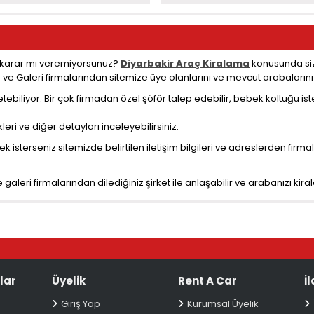
a karar mı veremiyorsunuz?
Diyarbakir Araç Kiralama
konusunda siz
ar ve Galeri firmalarından sitemize üye olanlarını ve mevcut arabalarını 
etebiliyor. Bir çok firmadan özel şöför talep edebilir, bebek koltuğu i
eri ve diğer detayları inceleyebilirsiniz.
isterseniz sitemizde belirtilen iletişim bilgileri ve adreslerden firmal
 galeri firmalarından dilediğiniz şirket ile anlaşabilir ve arabanızı kiralay
lar
Üyelik
Rent A Car
İ
Giriş Yap
Kurumsal Üyelik