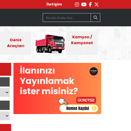
İletişim
Kamyon /
Deniz
Kamyonet
Araçları