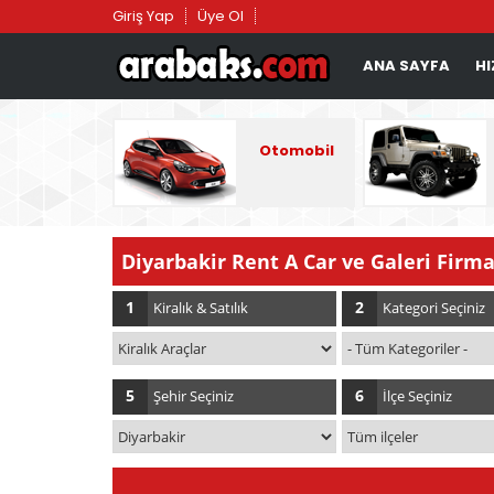
Giriş Yap
Üye Ol
ANA SAYFA
HI
Otomobil
Diyarbakir Rent A Car ve Galeri Firma
1
2
Kiralık & Satılık
Kategori Seçiniz
5
6
Şehir Seçiniz
İlçe Seçiniz