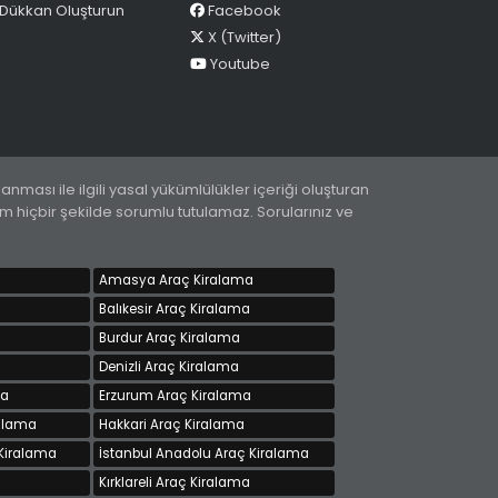
Dükkan Oluşturun
Facebook
X (Twitter)
Youtube
ması ile ilgili yasal yükümlülükler içeriği oluşturan
com hiçbir şekilde sorumlu tutulamaz. Sorularınız ve
Amasya Araç Kiralama
Balıkesir Araç Kiralama
Burdur Araç Kiralama
Denizli Araç Kiralama
ma
Erzurum Araç Kiralama
alama
Hakkari Araç Kiralama
 Kiralama
İstanbul Anadolu Araç Kiralama
a
Kırklareli Araç Kiralama