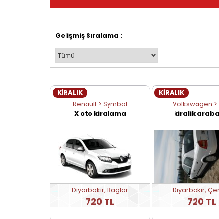
Gelişmiş Sıralama :
KİRALIK
KİRALIK
Renault > Symbol
Volkswagen > 
X oto kiralama
kiralik araba
Diyarbakir, Baglar
Diyarbakir, Çe
720 TL
720 TL