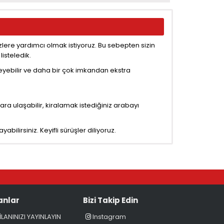
lere yardımcı olmak istiyoruz. Bu sebepten sizin
listeledik.
steyebilir ve daha bir çok imkandan ekstra
ara ulaşabilir, kiralamak istediğiniz arabayı
abilirsiniz. Keyifli sürüşler diliyoruz.
lanlar
Bizi Takip Edin
İLANINIZI YAYINLAYIN
Instagram