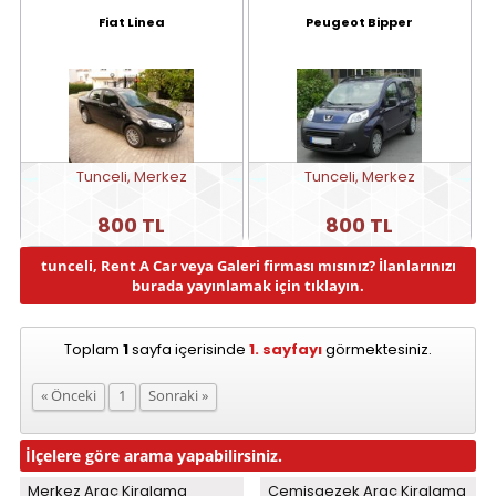
Fiat Linea
Peugeot Bipper
Tunceli, Merkez
Tunceli, Merkez
800 TL
800 TL
tunceli, Rent A Car veya Galeri firması mısınız? İlanlarınızı
burada yayınlamak için tıklayın.
Toplam
1
sayfa içerisinde
1. sayfayı
görmektesiniz.
« Önceki
1
Sonraki »
İlçelere göre arama yapabilirsiniz.
Merkez Araç Kiralama
Çemisgezek Araç Kiralama