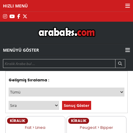
HIZLI MENÜ
MENÜYÜ GÖSTER
Gelişmiş Sıralama :
KİRALIK
KİRALIK
Fiat > Linea
Peugeot > Bipper