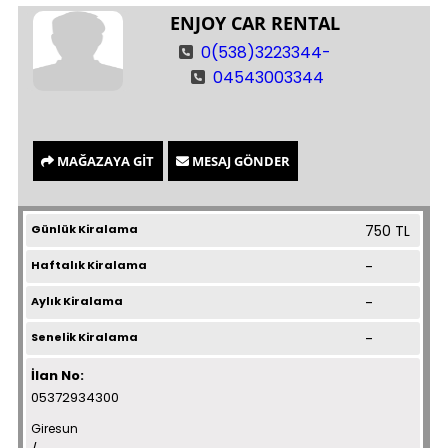
ENJOY CAR RENTAL
0(538)3223344-
04543003344
MAĞAZAYA GİT
MESAJ GÖNDER
Günlük Kiralama
750 TL
Haftalık Kiralama
-
Aylık Kiralama
-
Senelik Kiralama
-
İlan No:
05372934300
Giresun