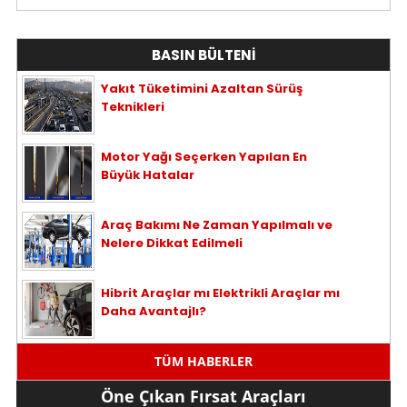
BASIN BÜLTENİ
Yakıt Tüketimini Azaltan Sürüş
Teknikleri
Motor Yağı Seçerken Yapılan En
Büyük Hatalar
Araç Bakımı Ne Zaman Yapılmalı ve
Nelere Dikkat Edilmeli
Hibrit Araçlar mı Elektrikli Araçlar mı
Daha Avantajlı?
TÜM HABERLER
Öne Çıkan Fırsat Araçları