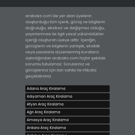
arabaks.com'de yer alan üyelerin
oluşturduğu tüm içerik, görüş ve bilgilerin
doğruluğu, eksiksiz ve değişmez olduğu,
yayınlanması ile ilgili yasal yükümlülükler
içeriği oluşturan üyeye aittir. İçeriğin,
görüşlerin ve bilgilerin yanlışlık, eksiklik
veya yasalarla düzenlenmiş kurallara
aykırılığından arabaks.com hiçbir şekilde
Rent A Car Ankara
sorumlu tutulamaz. Sorularınız ve
Kiralama bedeli 750 TL
görüşleriniz için ilan sahibi ile irtibata
Ankara, Çankaya
geçebilirsiniz.
Adana Araç Kiralama
Adıyaman Araç Kiralama
Afyon Araç Kiralama
Ağrı Araç Kiralama
Araçlarda kampanya
Amasya Araç Kiralama
Kiralama bedeli 666 TL
Ankara Araç Kiralama
İstanbul - Avrupa, Bakırköy