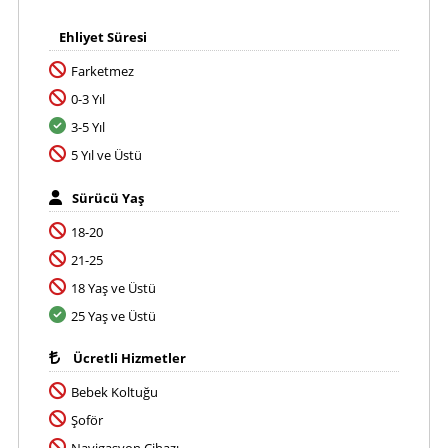
Ehliyet Süresi
Farketmez
0-3 Yıl
3-5 Yıl
5 Yıl ve Üstü
Sürücü Yaş
18-20
21-25
18 Yaş ve Üstü
25 Yaş ve Üstü
Ücretli Hizmetler
Bebek Koltuğu
Şoför