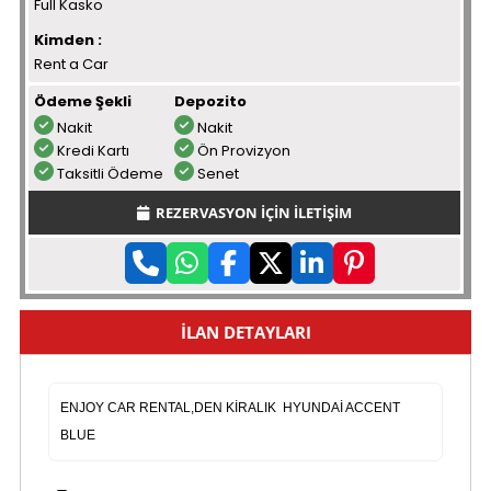
Full Kasko
Kimden :
Rent a Car
Ödeme Şekli
Depozito
Nakit
Nakit
Kredi Kartı
Ön Provizyon
Taksitli Ödeme
Senet
REZERVASYON İÇİN İLETİŞİM
İLAN DETAYLARI
ENJOY CAR RENTAL,DEN KİRALIK HYUNDAİ ACCENT
BLUE