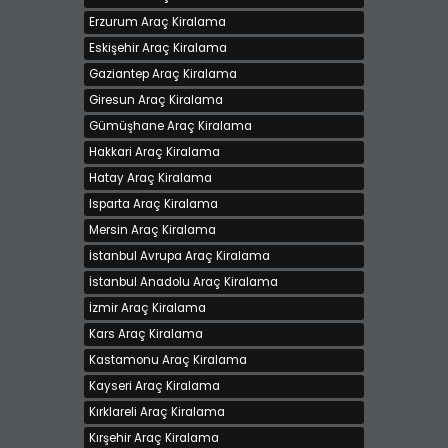
Erzurum Araç Kiralama
XENON RENT A CAR'DAN MİNİ COOPER
Kiralama bedeli 780 TL
Eskişehir Araç Kiralama
İstanbul - Avrupa, Beşiktaş
Gaziantep Araç Kiralama
Giresun Araç Kiralama
Gümüşhane Araç Kiralama
Hakkari Araç Kiralama
Hatay Araç Kiralama
Isparta Araç Kiralama
Mersin Araç Kiralama
İstanbul Avrupa Araç Kiralama
İstanbul Anadolu Araç Kiralama
DACİA LODGY
İzmir Araç Kiralama
Kiralama bedeli 1000 TL
Kars Araç Kiralama
İzmir, Konak
Kastamonu Araç Kiralama
Kayseri Araç Kiralama
Kırklareli Araç Kiralama
Kırşehir Araç Kiralama