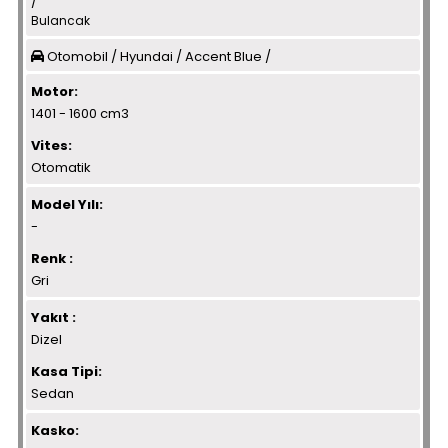
/
Bulancak
Otomobil / Hyundai / Accent Blue /
Motor:
1401 - 1600 cm3
Vites:
Otomatik
Model Yılı:
-
Renk :
Gri
Yakıt :
Dizel
Kasa Tipi:
Sedan
Kasko: