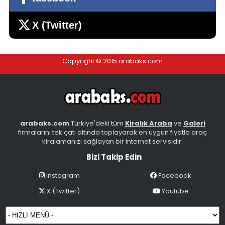
X (Twitter)
Copyright © 2015 arabaks.com
kiralık araçlar soğanlık kartal uğurmumucu
yakacık
Kiralama bedeli 750 TL
İstanbul - Anadolu, Kartal
arabaks.com
Türkiye'deki tüm
Kiralık Araba
ve
Galeri
firmalarını tek çatı altında toplayarak en uygun fiyatla araç
kiralamanızı sağlayan bir internet servisidir.
Bizi Takip Edin
Instagram
Facebook
KİRALIK FİAT DOBLO DİZEL
X (Twitter)
Youtube
Kiralama bedeli 1200 TL
İstanbul - Avrupa, Silivri