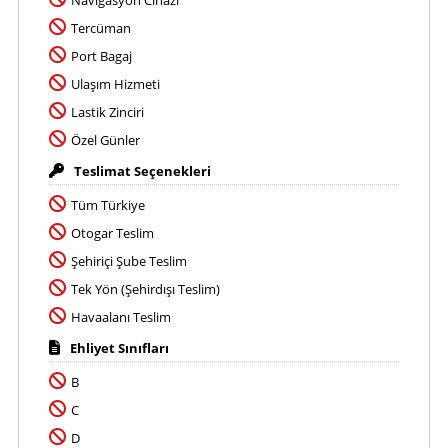
Navigasyon Cihazı
Tercüman
Port Bagaj
Ulaşım Hizmeti
Lastik Zinciri
Özel Günler
Teslimat Seçenekleri
Tüm Türkiye
Otogar Teslim
Şehiriçi Şube Teslim
Tek Yön (Şehirdışı Teslim)
Havaalanı Teslim
Ehliyet Sınıfları
B
C
D