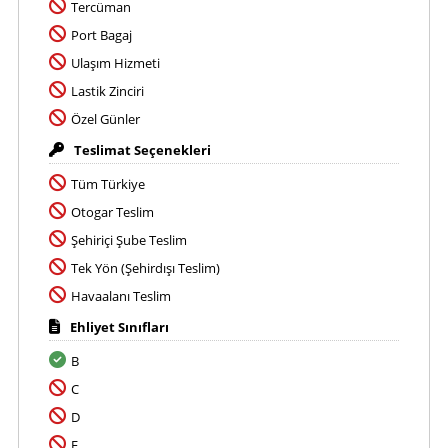
Tercüman
Port Bagaj
Ulaşım Hizmeti
Lastik Zinciri
Özel Günler
Teslimat Seçenekleri
Tüm Türkiye
Otogar Teslim
Şehiriçi Şube Teslim
Tek Yön (Şehirdışı Teslim)
Havaalanı Teslim
Ehliyet Sınıfları
B
C
D
E