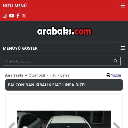
HIZLI MENÜ
MENÜYÜ GÖSTER
Ana Sayfa
Otomobil
Fiat
Linea
Yazdır
FALCON'DAN KİRALIK FİAT LİNEA DİZEL