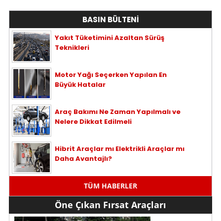
BASIN BÜLTENİ
Yakıt Tüketimini Azaltan Sürüş
Teknikleri
Motor Yağı Seçerken Yapılan En
Büyük Hatalar
Araç Bakımı Ne Zaman Yapılmalı ve
Nelere Dikkat Edilmeli
Hibrit Araçlar mı Elektrikli Araçlar mı
Daha Avantajlı?
TÜM HABERLER
Öne Çıkan Fırsat Araçları