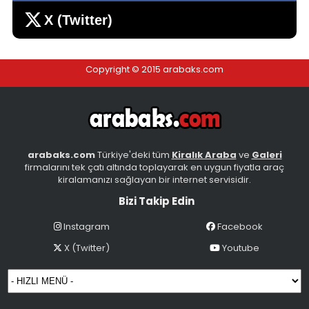
Kiralama bedeli 1380 TL
X (Twitter)
İstanbul - Avrupa, Eyüp
Copyright © 2015 arabaks.com
SRK GRUP RENT A CAR'DAN CLIO BAHÇELİEVLER
arabaks.com
Türkiye'deki tüm
Kiralık Araba
ve
Galeri
Kiralama bedeli 1470 TL
firmalarını tek çatı altında toplayarak en uygun fiyatla araç
İstanbul - Avrupa, Bahçelievler
kiralamanızı sağlayan bir internet servisidir.
Bizi Takip Edin
Instagram
Facebook
X (Twitter)
Youtube
Peugeot 301