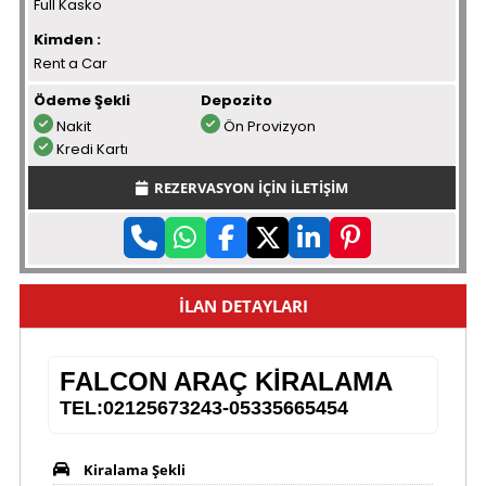
Full Kasko
Kimden :
Rent a Car
Ödeme Şekli
Depozito
Nakit
Ön Provizyon
Kredi Kartı
REZERVASYON İÇİN İLETİŞİM
İLAN DETAYLARI
FALCON ARAÇ KİRALAMA
TEL:02125673243-05335665454
Kiralama Şekli