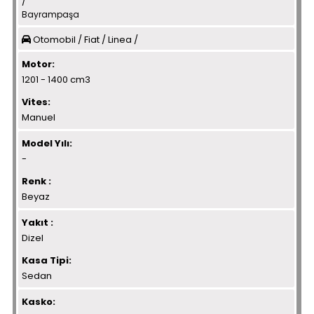
/
Bayrampaşa
Otomobil / Fiat / Linea /
Motor:
1201 - 1400 cm3
Vites:
Manuel
Model Yılı:
-
Renk :
Beyaz
Yakıt :
Dizel
Kasa Tipi:
Sedan
Kasko: