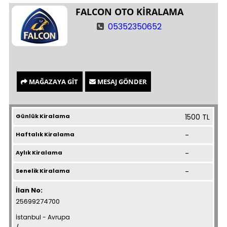
FALCON OTO KİRALAMA
05352350652
MAĞAZAYA GİT
MESAJ GÖNDER
Günlük Kiralama
1500 TL
Haftalık Kiralama
-
Aylık Kiralama
-
Senelik Kiralama
-
İlan No:
25699274700
İstanbul - Avrupa