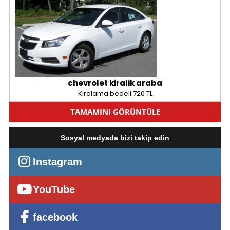
chevrolet kiralik araba
Kiralama bedeli 720 TL
İstanbul - Avrupa, Arnavutköy
TAMAMINI GÖRÜNTÜLE
Sosyal medyada bizi takip edin
Instagram
YouTube
facebook
ERC RENT DEN 2015 SIFIR SYMBOL