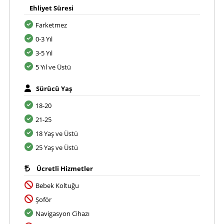
Ehliyet Süresi
Farketmez
0-3 Yıl
3-5 Yıl
5 Yıl ve Üstü
Sürücü Yaş
18-20
21-25
18 Yaş ve Üstü
25 Yaş ve Üstü
Ücretli Hizmetler
Bebek Koltuğu
Şoför
Navigasyon Cihazı