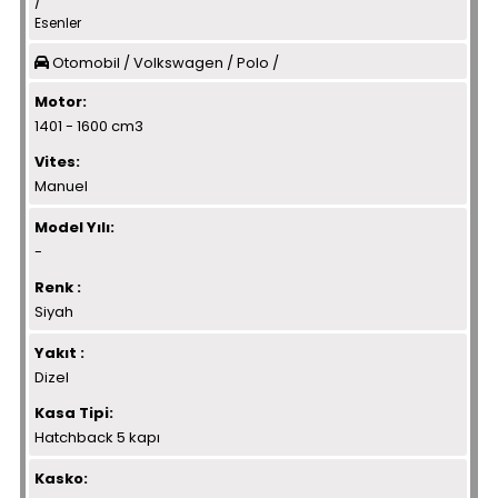
/
Esenler
Otomobil / Volkswagen / Polo /
Motor:
1401 - 1600 cm3
Vites:
Manuel
Model Yılı:
-
Renk :
Siyah
Yakıt :
Dizel
Kasa Tipi:
Hatchback 5 kapı
Kasko: