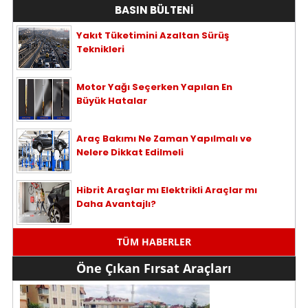
BASIN BÜLTENİ
Yakıt Tüketimini Azaltan Sürüş
Teknikleri
Motor Yağı Seçerken Yapılan En
Büyük Hatalar
Araç Bakımı Ne Zaman Yapılmalı ve
Nelere Dikkat Edilmeli
Hibrit Araçlar mı Elektrikli Araçlar mı
Daha Avantajlı?
TÜM HABERLER
Öne Çıkan Fırsat Araçları