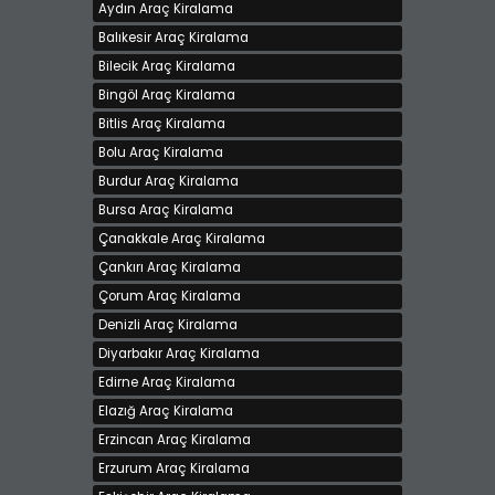
Aydın Araç Kiralama
Geniş Aile Aracı 8 kişi taşıma kapasiteli Fiat Doblo
Balıkesir Araç Kiralama
Kiralama bedeli 1500 TL
Bilecik Araç Kiralama
İzmir, Buca
Bingöl Araç Kiralama
Bitlis Araç Kiralama
Bolu Araç Kiralama
Burdur Araç Kiralama
Bursa Araç Kiralama
Çanakkale Araç Kiralama
Çankırı Araç Kiralama
İDOL RENT A CAR FİRMA ' SINDAN KİRALIK DACİA
Çorum Araç Kiralama
SANDERO
Kiralama bedeli 720 TL
Denizli Araç Kiralama
Afyonkarahisar, Merkez
Diyarbakır Araç Kiralama
Edirne Araç Kiralama
Elazığ Araç Kiralama
Erzincan Araç Kiralama
Erzurum Araç Kiralama