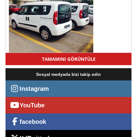
ECRİN DEN KİRALIK DOBLO FİORİNA
TAMAMINI GÖRÜNTÜLE
Kiralama bedeli 680 TL
Ankara, Altındağ
Sosyal medyada bizi takip edin
Instagram
YouTube
facebook