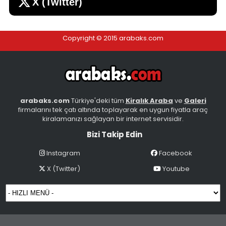
X (Twitter)
bakırköy rentacar kervan
Kiralama bedeli 1200 TL
İstanbul - Avrupa, Bahçelievler
Copyright © 2015 arabaks.com
arabaks.com
Türkiye'deki tüm
Kiralık Araba
ve
Galeri
firmalarını tek çatı altında toplayarak en uygun fiyatla araç
kiralamanızı sağlayan bir internet servisidir.
YAKABEY RENT A CAR ' DN SKODA RAPİD
Bizi Takip Edin
Kiralama bedeli 900 TL
İstanbul - Avrupa, Bahçelievler
Instagram
Facebook
X (Twitter)
Youtube