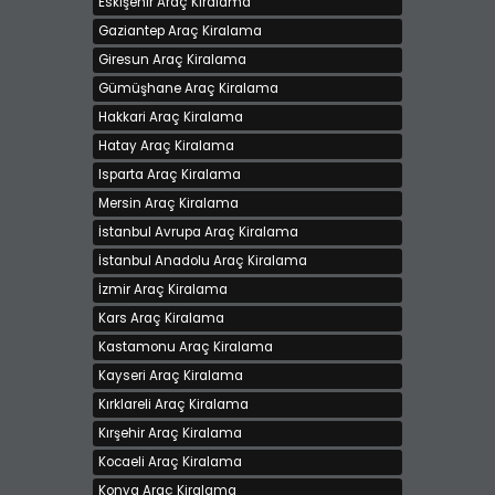
Eskişehir Araç Kiralama
Gaziantep Araç Kiralama
Giresun Araç Kiralama
AKTİF OTO KİRALAMA ' DAN CHEVROLET CAMARO
Kiralama bedeli 900 TL
Gümüşhane Araç Kiralama
Çorum, Merkez
Hakkari Araç Kiralama
Hatay Araç Kiralama
Isparta Araç Kiralama
Mersin Araç Kiralama
İstanbul Avrupa Araç Kiralama
İstanbul Anadolu Araç Kiralama
İzmir Araç Kiralama
Kars Araç Kiralama
Kastamonu Araç Kiralama
Kayseri Araç Kiralama
Kırklareli Araç Kiralama
Kırşehir Araç Kiralama
Kocaeli Araç Kiralama
Konya Araç Kiralama