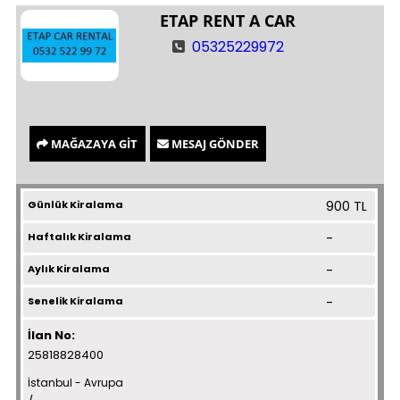
ETAP RENT A CAR
05325229972
MAĞAZAYA GİT
MESAJ GÖNDER
Günlük Kiralama
900 TL
Haftalık Kiralama
-
Aylık Kiralama
-
Senelik Kiralama
-
İlan No:
25818828400
İstanbul - Avrupa