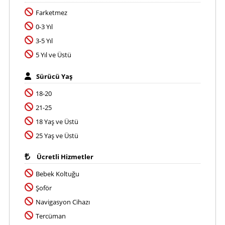
Farketmez
0-3 Yıl
3-5 Yıl
5 Yıl ve Üstü
Sürücü Yaş
18-20
21-25
18 Yaş ve Üstü
25 Yaş ve Üstü
Ücretli Hizmetler
Bebek Koltuğu
Şoför
Navigasyon Cihazı
Tercüman