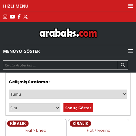
HIZLI MENÜ
MENÜYÜ GÖSTER
Gelişmiş Sıralama :
KİRALIK
KİRALIK
Fiat > Linea
Fiat > Fiorino