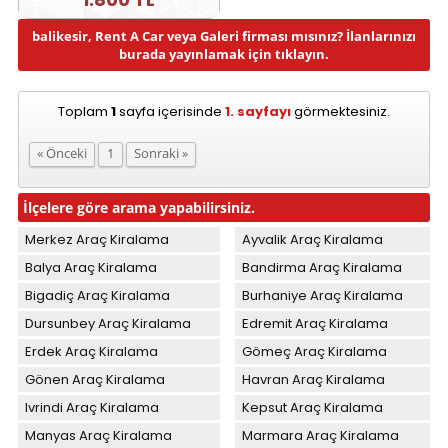
balikesir, Rent A Car veya Galeri firması mısınız? İlanlarınızı
burada yayınlamak için tıklayın.
Toplam
1
sayfa içerisinde
1. sayfayı
görmektesiniz.
« Önceki
1
Sonraki »
İlçelere göre arama yapabilirsiniz.
Merkez Araç Kiralama
Ayvalik Araç Kiralama
Balya Araç Kiralama
Bandirma Araç Kiralama
Bigadiç Araç Kiralama
Burhaniye Araç Kiralama
Dursunbey Araç Kiralama
Edremit Araç Kiralama
Erdek Araç Kiralama
Gömeç Araç Kiralama
Gönen Araç Kiralama
Havran Araç Kiralama
Ivrindi Araç Kiralama
Kepsut Araç Kiralama
Manyas Araç Kiralama
Marmara Araç Kiralama