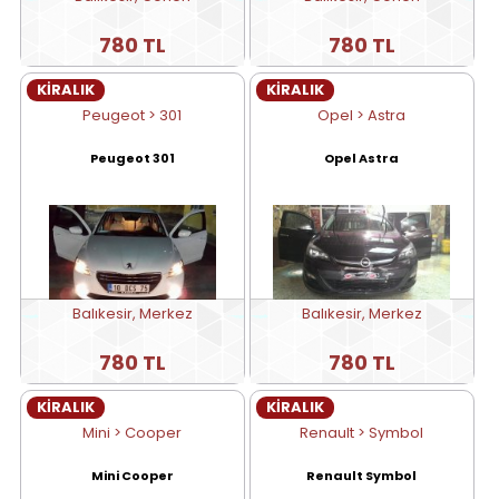
780 TL
780 TL
KİRALIK
KİRALIK
Peugeot > 301
Opel > Astra
Peugeot 301
Opel Astra
Balıkesir, Merkez
Balıkesir, Merkez
780 TL
780 TL
KİRALIK
KİRALIK
Mini > Cooper
Renault > Symbol
Mini Cooper
Renault Symbol