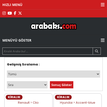
HIZLI MENÜ
MENÜYÜ GÖSTER
Gelişmiş Sıralama :
KİRALIK
KİRALIK
Renault > Clio
Hyundai > Accent-blue