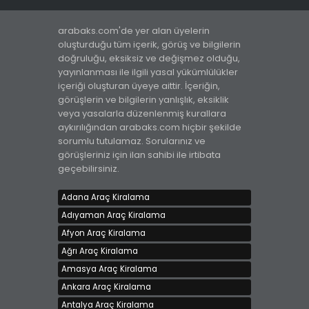
arabaks.com'de yer alan üyelerin
oluşturduğu tüm içerik, görüş ve bilgilerin
doğruluğu, eksiksiz ve değişmez olduğu,
yayınlanması ile ilgili yasal yükümlülükler
içeriği oluşturan üyeye aittir. İçeriğin,
görüşlerin ve bilgilerin yanlışlık, eksiklik
veya yasalarla düzenlenmiş kurallara
aykırılığından arabaks.com hiçbir şekilde
sorumlu tutulamaz. Sorularınız ve
görüşleriniz için ilan sahibi ile irtibata
geçebilirsiniz.
Adana Araç Kiralama
Adıyaman Araç Kiralama
Afyon Araç Kiralama
Ağrı Araç Kiralama
Amasya Araç Kiralama
Ankara Araç Kiralama
Antalya Araç Kiralama